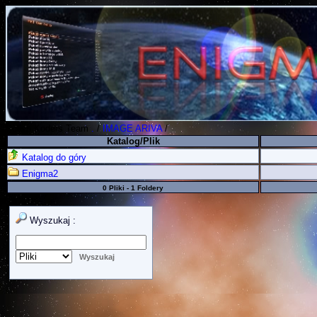
Polish Koders Team
.
/
IMAGE ARIVA
/
Katalog/Plik
Katalog do góry
Enigma2
0 Pliki - 1 Foldery
Wyszukaj :