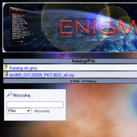
Polish Koders Team
.
/
IMAGE DREAMBOX
/
HYPERION 5.6
/
Katalog/Plik
Katalog do góry
dm900_GIT-20259_PKT-3621_all.zip
1 Pliki - 0 Foldery
Wyszukaj :