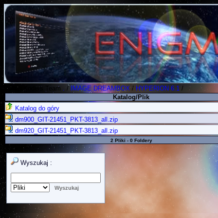
Polish Koders Team
.
/
IMAGE DREAMBOX
/
HYPERION 6.1
/
Katalog/Plik
Katalog do góry
dm900_GIT-21451_PKT-3813_all.zip
dm920_GIT-21451_PKT-3813_all.zip
2 Pliki - 0 Foldery
Wyszukaj :