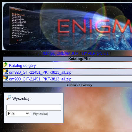
Polish Koders Team
.
/
IMAGE DREAMBOX
/
HYPERION 6.1
/
Katalog/Plik
Katalog do góry
dm920_GIT-21451_PKT-3813_all.zip
dm900_GIT-21451_PKT-3813_all.zip
2 Pliki - 0 Foldery
Wyszukaj :