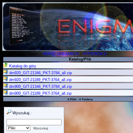
Polish Koders Team
.
/
IMAGE DREAMBOX
/
HYPERION 6
/
Katalog/Plik
Katalog do góry
dm920_GIT-21346_PKT-3784_all.zip
dm920_GIT-21189_PKT-3764_all.zip
dm900_GIT-21346_PKT-3784_all.zip
dm900_GIT-21189_PKT-3764_all.zip
4 Pliki - 0 Foldery
Wyszukaj :