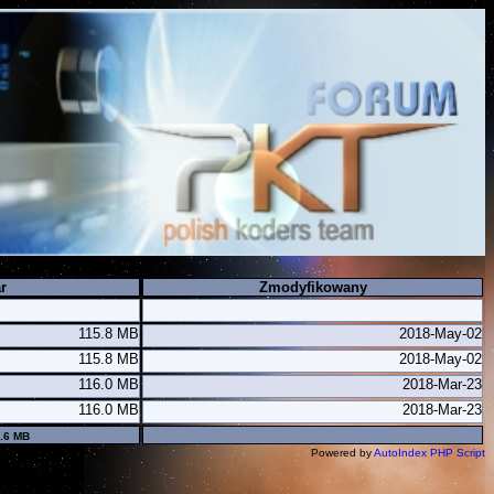
r
Zmodyfikowany
115.8 MB
2018-May-02
115.8 MB
2018-May-02
116.0 MB
2018-Mar-23
116.0 MB
2018-Mar-23
3.6 MB
Powered by
AutoIndex PHP Script