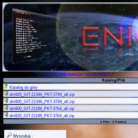
Polish Koders Team
.
/
IMAGE DREAMBOX
/
HYPERION 6
/
Katalog/Plik
Katalog do góry
dm920_GIT-21346_PKT-3784_all.zip
dm900_GIT-21346_PKT-3784_all.zip
dm900_GIT-21189_PKT-3764_all.zip
dm920_GIT-21189_PKT-3764_all.zip
4 Pliki - 0 Foldery
Wyszukaj :