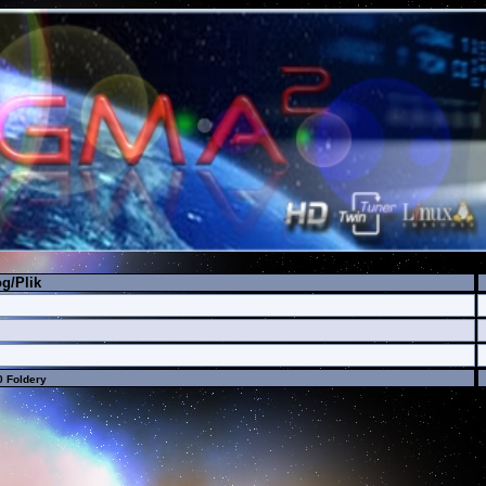
g/Plik
 0 Foldery