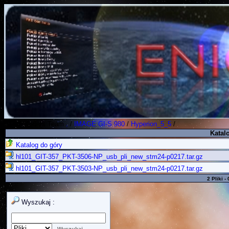
Polish Koders Team
.
/
IMAGE GI-S 980
/
Hyperion_5_5
/
Katalo
Katalog do góry
hl101_GIT-357_PKT-3506-NP_usb_pli_new_stm24-p0217.tar.gz
hl101_GIT-357_PKT-3503-NP_usb_pli_new_stm24-p0217.tar.gz
2 Pliki -
Wyszukaj :