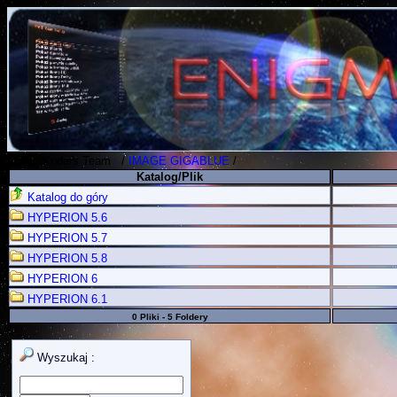
Polish Koders Team
.
/
IMAGE GIGABLUE
/
Katalog/Plik
Katalog do góry
HYPERION 5.6
HYPERION 5.7
HYPERION 5.8
HYPERION 6
HYPERION 6.1
0 Pliki - 5 Foldery
Wyszukaj :