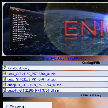
Polish Koders Team
.
/
IMAGE GIGABLUE
/
HYPERION 6
/
Katalog/Plik
Katalog do góry
ue4k_GIT-21189_PKT-3764_all.zip
quad_GIT-21189_PKT-3764_all.zip
quadplus_GIT-21189_PKT-3764_all.zip
quad4k_GIT-21189_PKT-3764_all.zip
4 Pliki - 0 Foldery
Wyszukaj :