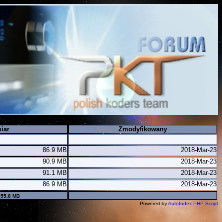
iar
Zmodyfikowany
86.9 MB
2018-Mar-23
90.9 MB
2018-Mar-23
91.1 MB
2018-Mar-23
86.9 MB
2018-Mar-23
355.8 MB
Powered by
AutoIndex PHP Script