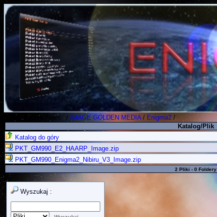
Polish Koders Team
.
/
IMAGE GOLDEN MEDIA
/
Enigma2
/
Katalog/Plik
Katalog do góry
PKT_GM990_E2_HAARP_Image.zip
PKT_GM990_Enigma2_Nibiru_V3_Image.zip
2 Pliki - 0 Foldery
Wyszukaj :