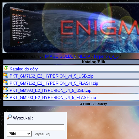
Polish Koders Team
.
/
IMAGE GOLDEN MEDIA
/
Hyperion_4_5
/
Katalog/Plik
Katalog do góry
PKT_GM7162_E2_HYPERION_v4_5_USB.zip
PKT_GM7162_E2_HYPERION_v4_5_FLASH.zip
PKT_GM990_E2_HYPERION_v4_5_USB.zip
PKT_GM990_E2_HYPERION_v4_5_FLASH.zip
4 Pliki - 0 Foldery
Wyszukaj :