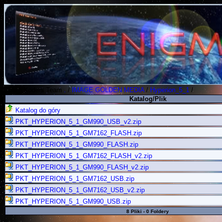
Polish Koders Team
.
/
IMAGE GOLDEN MEDIA
/
Hyperion_5_1
/
Katalog/Plik
Katalog do góry
PKT_HYPERION_5_1_GM990_USB_v2.zip
PKT_HYPERION_5_1_GM7162_FLASH.zip
PKT_HYPERION_5_1_GM990_FLASH.zip
PKT_HYPERION_5_1_GM7162_FLASH_v2.zip
PKT_HYPERION_5_1_GM990_FLASH_v2.zip
PKT_HYPERION_5_1_GM7162_USB.zip
PKT_HYPERION_5_1_GM7162_USB_v2.zip
PKT_HYPERION_5_1_GM990_USB.zip
8 Pliki - 0 Foldery