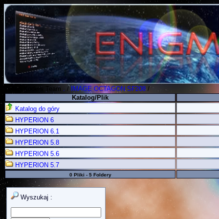
Polish Koders Team
.
/
IMAGE OCTAGON SF208
/
Katalog/Plik
Katalog do góry
HYPERION 6
HYPERION 6.1
HYPERION 5.8
HYPERION 5.6
HYPERION 5.7
0 Pliki - 5 Foldery
Wyszukaj :