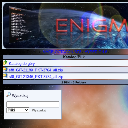
Polish Koders Team
.
/
IMAGE OCTAGON SF8
/
HYPERION 6
/
Katalog/Plik
Katalog do góry
sf8_GIT-21189_PKT-3764_all.zip
sf8_GIT-21346_PKT-3784_all.zip
2 Pliki - 0 Foldery
Wyszukaj :