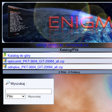
Polish Koders Team
.
/
IMAGE OPTICUM
/
HYPERION 5.6
/
Katalog/Plik
Katalog do góry
opticumtt_PKT-3604_GIT-20084_all.zip
odinplus_PKT-3604_GIT-20084_all.zip
2 Pliki - 0 Foldery
Wyszukaj :