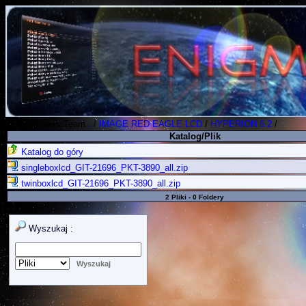
Polish Koders Team
.
/
IMAGE RED EAGLE LCD
/
HYPERION 6.2
/
Katalog/Plik
Katalog do góry
singleboxlcd_GIT-21696_PKT-3890_all.zip
twinboxlcd_GIT-21696_PKT-3890_all.zip
2 Pliki - 0 Foldery
Wyszukaj :