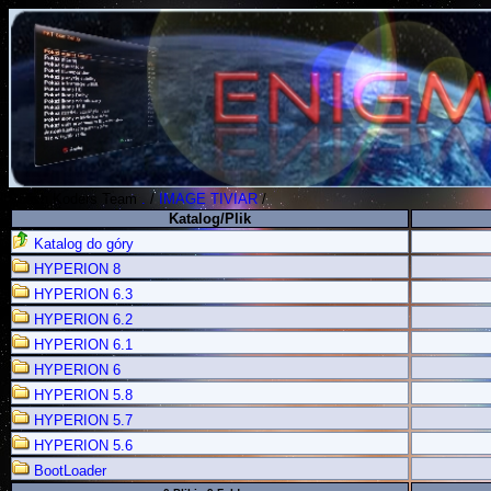
Polish Koders Team
.
/
IMAGE TIVIAR
/
Katalog/Plik
Katalog do góry
HYPERION 8
HYPERION 6.3
HYPERION 6.2
HYPERION 6.1
HYPERION 6
HYPERION 5.8
HYPERION 5.7
HYPERION 5.6
BootLoader