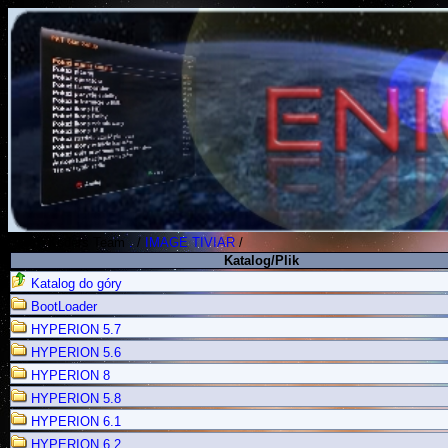
Polish Koders Team
.
/
IMAGE TIVIAR
/
Katalog/Plik
Katalog do góry
BootLoader
HYPERION 5.7
HYPERION 5.6
HYPERION 8
HYPERION 5.8
HYPERION 6.1
HYPERION 6.2