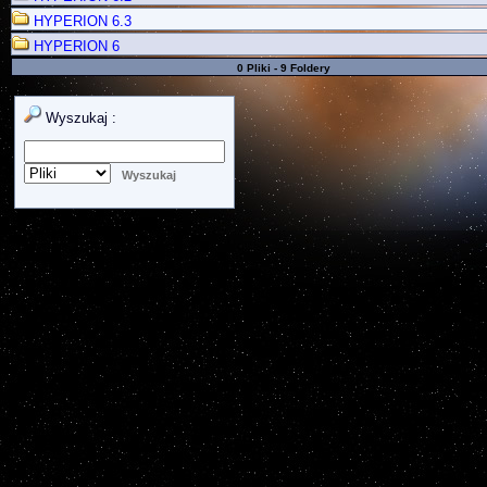
HYPERION 6.3
HYPERION 6
0 Pliki - 9 Foldery
Wyszukaj :