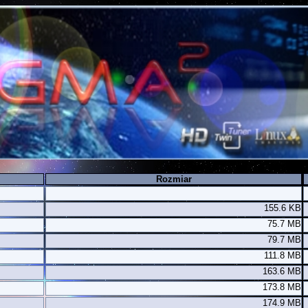
Rozmiar
155.6 KB
75.7 MB
79.7 MB
111.8 MB
163.6 MB
173.8 MB
174.9 MB