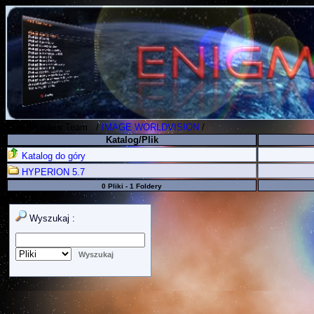
Polish Koders Team
.
/
IMAGE WORLDVISION
/
Katalog/Plik
Katalog do góry
HYPERION 5.7
0 Pliki - 1 Foldery
Wyszukaj :