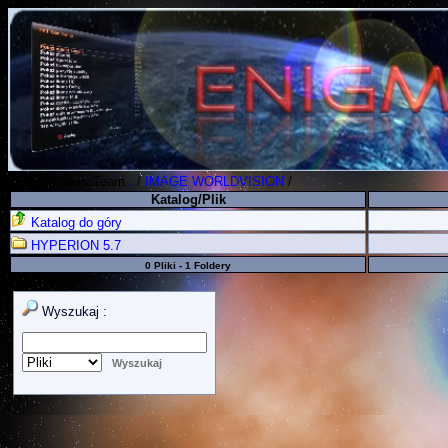
Polish Koders Team
.
/
IMAGE WORLDVISION
/
Katalog/Plik
Katalog do góry
HYPERION 5.7
0 Pliki - 1 Foldery
Wyszukaj :