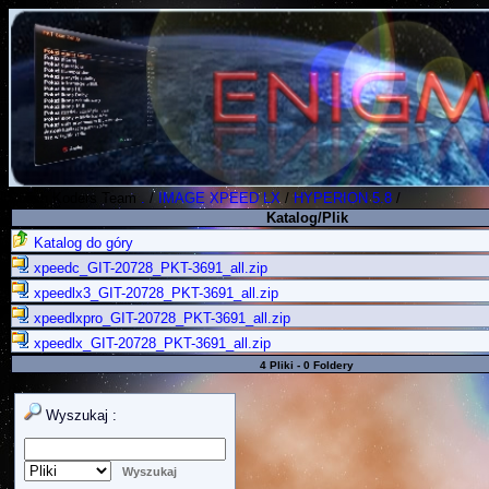
Polish Koders Team
.
/
IMAGE XPEED LX
/
HYPERION 5.8
/
Katalog/Plik
Katalog do góry
xpeedc_GIT-20728_PKT-3691_all.zip
xpeedlx3_GIT-20728_PKT-3691_all.zip
xpeedlxpro_GIT-20728_PKT-3691_all.zip
xpeedlx_GIT-20728_PKT-3691_all.zip
4 Pliki - 0 Foldery
Wyszukaj :