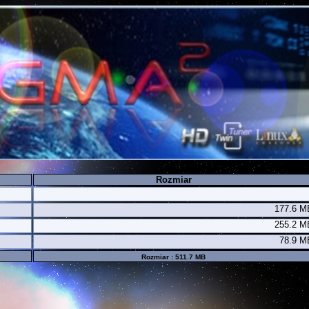
Rozmiar
177.6 M
255.2 M
78.9 M
Rozmiar : 511.7 MB