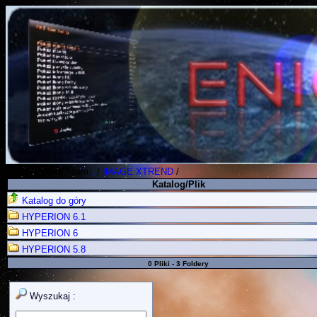
Polish Koders Team
.
/
IMAGE XTREND
/
Katalog/Plik
Katalog do góry
HYPERION 6.1
HYPERION 6
HYPERION 5.8
0 Pliki - 3 Foldery
Wyszukaj :