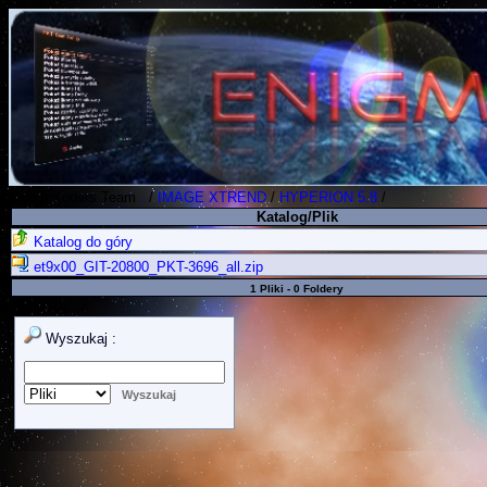
Polish Koders Team
.
/
IMAGE XTREND
/
HYPERION 5.8
/
Katalog/Plik
Katalog do góry
et9x00_GIT-20800_PKT-3696_all.zip
1 Pliki - 0 Foldery
Wyszukaj :