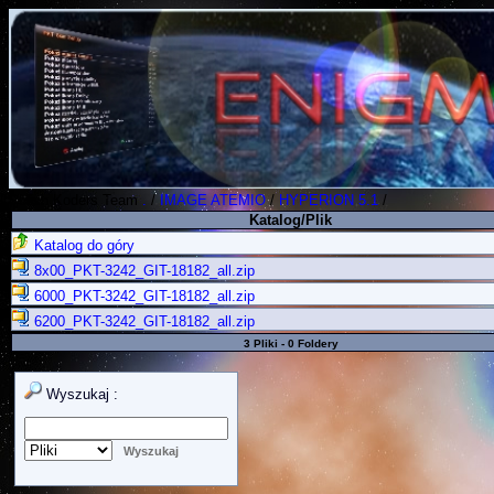
Polish Koders Team
.
/
IMAGE ATEMIO
/
HYPERION 5.1
/
Katalog/Plik
Katalog do góry
8x00_PKT-3242_GIT-18182_all.zip
6000_PKT-3242_GIT-18182_all.zip
6200_PKT-3242_GIT-18182_all.zip
3 Pliki - 0 Foldery
Wyszukaj :