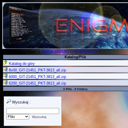
Polish Koders Team
.
/
IMAGE ATEMIO
/
HYPERION 6.1
/
Katalog/Plik
Katalog do góry
8x00_GIT-21451_PKT-3813_all.zip
6000_GIT-21451_PKT-3813_all.zip
6200_GIT-21451_PKT-3813_all.zip
3 Pliki - 0 Foldery
Wyszukaj :