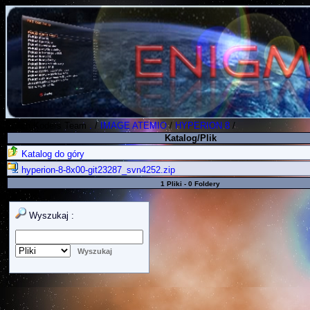
Polish Koders Team
.
/
IMAGE ATEMIO
/
HYPERION 8
/
Katalog/Plik
Katalog do góry
hyperion-8-8x00-git23287_svn4252.zip
1 Pliki - 0 Foldery
Wyszukaj :