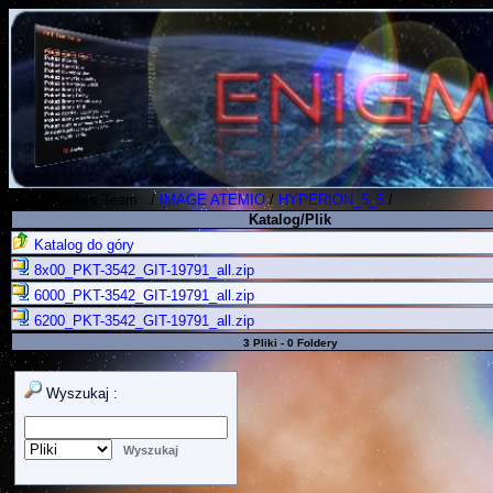
Polish Koders Team
.
/
IMAGE ATEMIO
/
HYPERION_5_5
/
Katalog/Plik
Katalog do góry
8x00_PKT-3542_GIT-19791_all.zip
6000_PKT-3542_GIT-19791_all.zip
6200_PKT-3542_GIT-19791_all.zip
3 Pliki - 0 Foldery
Wyszukaj :