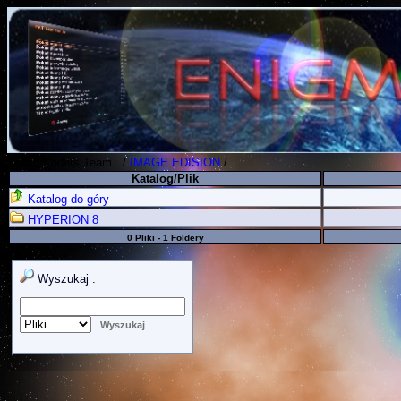
Polish Koders Team
.
/
IMAGE EDISION
/
Katalog/Plik
Katalog do góry
HYPERION 8
0 Pliki - 1 Foldery
Wyszukaj :