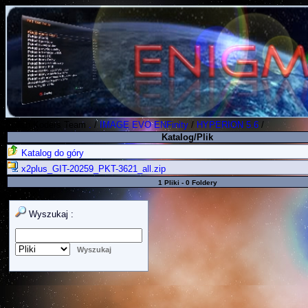
Polish Koders Team
.
/
IMAGE EVO ENFinity
/
HYPERION 5.6
/
Katalog/Plik
Katalog do góry
x2plus_GIT-20259_PKT-3621_all.zip
1 Pliki - 0 Foldery
Wyszukaj :