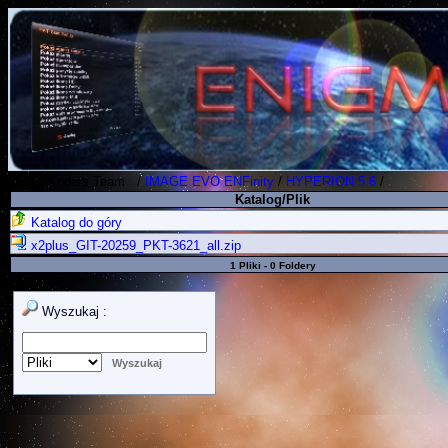
Polish Koders Team
.
/
IMAGE EVO ENFinity
/
HYPERION 5.6
/
Katalog/Plik
Katalog do góry
x2plus_GIT-20259_PKT-3621_all.zip
1 Pliki - 0 Foldery
Wyszukaj :