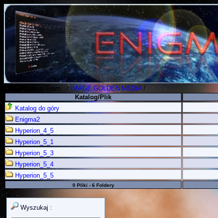
Polish Koders Team
.
/
IMAGE GOLDEN MEDIA
/
Katalog/Plik
Katalog do góry
Enigma2
Hyperion_4_5
Hyperion_5_1
Hyperion_5_3
Hyperion_5_4
Hyperion_5_5
0 Pliki - 6 Foldery
Wyszukaj :