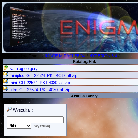
Polish Koders Team
.
/
IMAGE MIRACLEBOX
/
HYPERION 6.4
/
Katalog/Plik
Katalog do góry
miniplus_GIT-22524_PKT-4030_all.zip
mini_GIT-22524_PKT-4030_all.zip
ultra_GIT-22524_PKT-4030_all.zip
3 Pliki - 0 Foldery
Wyszukaj :