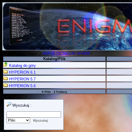
Polish Koders Team
.
/
IMAGE OCTAGON SF4008
/
Katalog/Plik
Katalog do góry
HYPERION 6.1
HYPERION 5.7
HYPERION 5.6
0 Pliki - 3 Foldery
Wyszukaj :