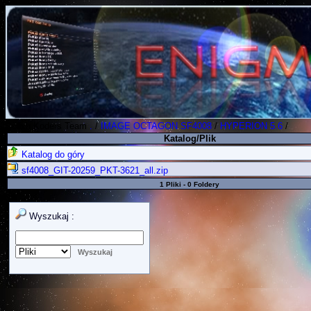
Polish Koders Team
.
/
IMAGE OCTAGON SF4008
/
HYPERION 5.6
/
Katalog/Plik
Katalog do góry
sf4008_GIT-20259_PKT-3621_all.zip
1 Pliki - 0 Foldery
Wyszukaj :