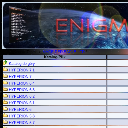
Polish Koders Team
.
/
IMAGE RED EAGLE LCD
/
Katalog/Plik
Katalog do góry
HYPERION 7.1
HYPERION 7
HYPERION 6.4
HYPERION 6.3
HYPERION 6.2
HYPERION 6.1
HYPERION 6
HYPERION 5.8
HYPERION 5.7