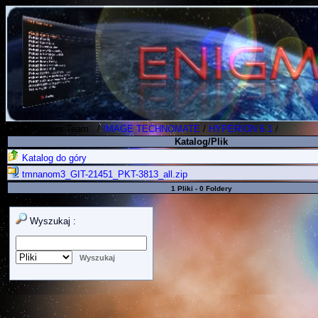
Polish Koders Team
.
/
IMAGE TECHNOMATE
/
HYPERION 6.1
/
Katalog/Plik
Katalog do góry
tmnanom3_GIT-21451_PKT-3813_all.zip
1 Pliki - 0 Foldery
Wyszukaj :