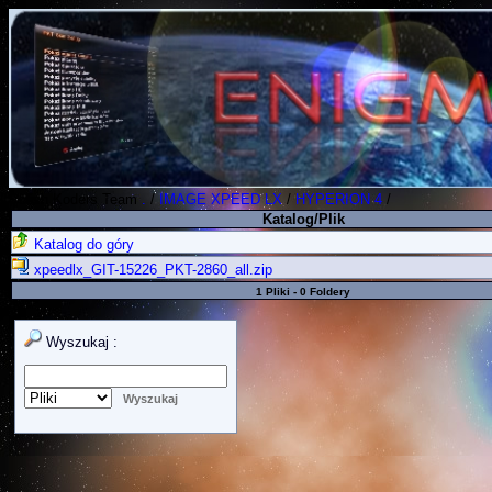
Polish Koders Team
.
/
IMAGE XPEED LX
/
HYPERION 4
/
Katalog/Plik
Katalog do góry
xpeedlx_GIT-15226_PKT-2860_all.zip
1 Pliki - 0 Foldery
Wyszukaj :