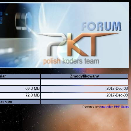
iar
Zmodyfikowany
69.3 MB
2017-Dec-08
72.0 MB
2017-Dec-08
141.3 MB
Powered by
AutoIndex PHP Script