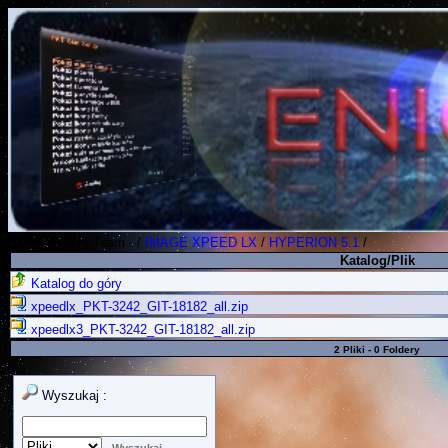
Polish Koders Team
.
/
IMAGE XPEED LX
/
HYPERION 5.1
/
Katalog/Plik
Katalog do góry
xpeedlx_PKT-3242_GIT-18182_all.zip
xpeedlx3_PKT-3242_GIT-18182_all.zip
2 Pliki - 0 Foldery
Wyszukaj :