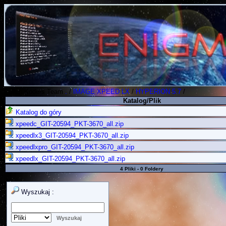
Polish Koders Team
.
/
IMAGE XPEED LX
/
HYPERION 5.7
/
Katalog/Plik
Katalog do góry
xpeedc_GIT-20594_PKT-3670_all.zip
xpeedlx3_GIT-20594_PKT-3670_all.zip
xpeedlxpro_GIT-20594_PKT-3670_all.zip
xpeedlx_GIT-20594_PKT-3670_all.zip
4 Pliki - 0 Foldery
Wyszukaj :