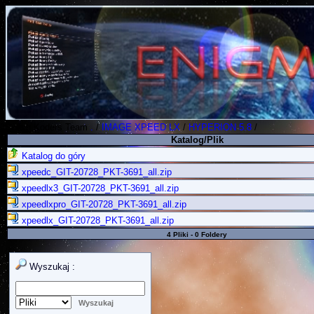
Polish Koders Team
.
/
IMAGE XPEED LX
/
HYPERION 5.8
/
Katalog/Plik
Katalog do góry
xpeedc_GIT-20728_PKT-3691_all.zip
xpeedlx3_GIT-20728_PKT-3691_all.zip
xpeedlxpro_GIT-20728_PKT-3691_all.zip
xpeedlx_GIT-20728_PKT-3691_all.zip
4 Pliki - 0 Foldery
Wyszukaj :