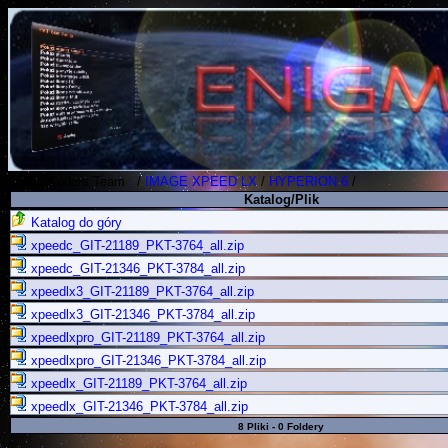
Polish Koders Team
.
/
IMAGE XPEED LX
/
HYPERION 6
/
Katalog/Plik
Katalog do góry
xpeedc_GIT-21189_PKT-3764_all.zip
xpeedc_GIT-21346_PKT-3784_all.zip
xpeedlx3_GIT-21189_PKT-3764_all.zip
xpeedlx3_GIT-21346_PKT-3784_all.zip
xpeedlxpro_GIT-21189_PKT-3764_all.zip
xpeedlxpro_GIT-21346_PKT-3784_all.zip
xpeedlx_GIT-21189_PKT-3764_all.zip
xpeedlx_GIT-21346_PKT-3784_all.zip
8 Pliki - 0 Foldery