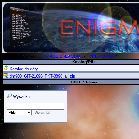
Polish Koders Team
.
/
IMAGE DREAMBOX
/
HYPERION 6.2
/
Katalog/Plik
Katalog do góry
dm900_GIT-21696_PKT-3890_all.zip
1 Pliki - 0 Foldery
Wyszukaj :