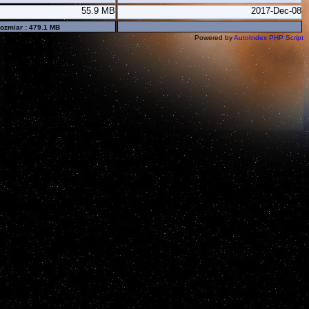
55.9 MB
2017-Dec-08
ozmiar : 479.1 MB
Powered by
AutoIndex PHP Script