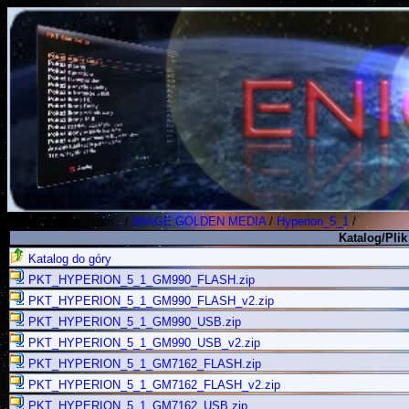
Polish Koders Team
.
/
IMAGE GOLDEN MEDIA
/
Hyperion_5_1
/
Katalog/Plik
Katalog do góry
PKT_HYPERION_5_1_GM990_FLASH.zip
PKT_HYPERION_5_1_GM990_FLASH_v2.zip
PKT_HYPERION_5_1_GM990_USB.zip
PKT_HYPERION_5_1_GM990_USB_v2.zip
PKT_HYPERION_5_1_GM7162_FLASH.zip
PKT_HYPERION_5_1_GM7162_FLASH_v2.zip
PKT_HYPERION_5_1_GM7162_USB.zip