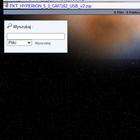
PKT_HYPERION_5_1_GM7162_USB_v2.zip
8 Pliki - 0 Folder
Wyszukaj :