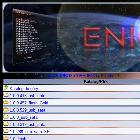
Polish Koders Team
.
/
IMAGE IPBOX CUBEREVO
/
Enigma2
/
Katalog/Plik
Katalog do góry
1.0.0.415_usb_sata
1.0.0.457_flash_Gold
1.0.0.529_usb_sata
1.0.0_usb_sata
1.0.3.312_usb_sata
1.0.289_usb_sata_XE
1.0_flash