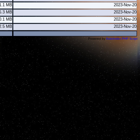
1.1 MB
2023-Nov-20
6.3 MB
2023-Nov-20
0.1 MB
2023-Nov-20
2.5 MB
2023-Nov-20
Powered by
AutoIndex PHP Script