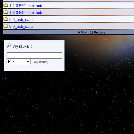
1.2.0.529_usb_sata
1.3.0.549_usb_sata
9.8_usb_sata
9.9_usb_sata
0 Pliki - 11 Foldery
Wyszukaj :