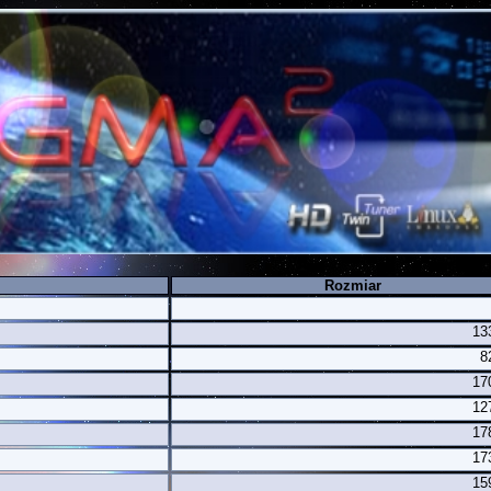
Rozmiar
13
8
17
12
17
17
15