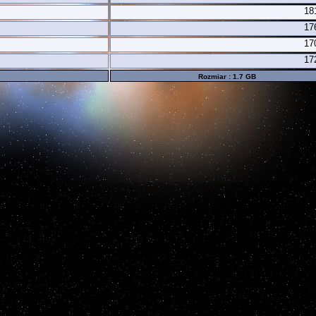
18
17
17
17
Rozmiar : 1.7 GB