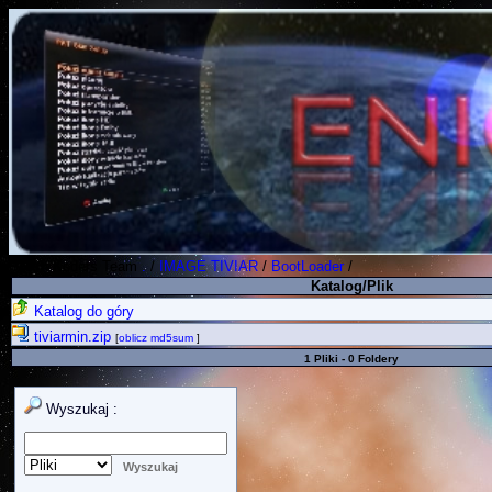
Polish Koders Team
.
/
IMAGE TIVIAR
/
BootLoader
/
Katalog/Plik
Katalog do góry
tiviarmin.zip
[
oblicz md5sum
]
1 Pliki - 0 Foldery
Wyszukaj :