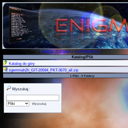
Polish Koders Team
.
/
IMAGE ZGEMMA
/
HYPERION 5.7
/
Katalog/Plik
Katalog do góry
zgemmah2h_GIT-20594_PKT-3670_all.zip
1 Pliki - 0 Foldery
Wyszukaj :