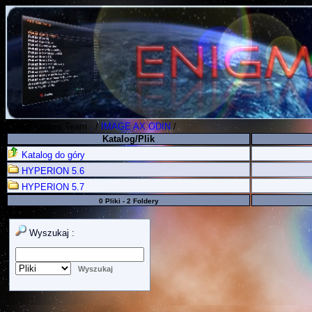
Polish Koders Team
.
/
IMAGE AX ODIN
/
Katalog/Plik
Katalog do góry
HYPERION 5.6
HYPERION 5.7
0 Pliki - 2 Foldery
Wyszukaj :