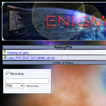
Polish Koders Team
.
/
IMAGE HYPERCUBE
/
Hyperion 5.2
/
Katalog/Plik
Katalog do góry
cube_PKT-3337_GIT-18346_all.zip
1 Pliki - 0 Foldery
Wyszukaj :